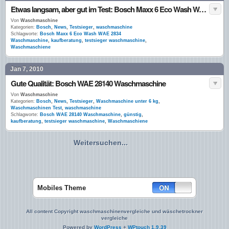
Etwas langsam, aber gut im Test: Bosch Maxx 6 Eco Wash WAE 2834 Waschmaschine
Von
Waschmaschine
Kategorien:
Bosch
,
News
,
Testsieger
,
waschmaschine
Schlagworte:
Bosch Maxx 6 Eco Wash WAE 2834
Waschmaschine
,
kaufberatung
,
testsieger waschmaschine
,
Waschmaschiene
Jan 7, 2010
Gute Qualität: Bosch WAE 28140 Waschmaschine
Von
Waschmaschine
Kategorien:
Bosch
,
News
,
Testsieger
,
Waschmaschine unter 6 kg
,
Waschmaschinen Test
,
waschmaschine
Schlagworte:
Bosch WAE 28140 Waschmaschine
,
günstig
,
kaufberatung
,
testsieger waschmaschine
,
Waschmaschiene
Weitersuchen...
Mobiles Theme
All content Copyright waschmaschinenvergleiche und wäschetrockner
vergleiche
Powered by
WordPress
+
WPtouch 1.9.39