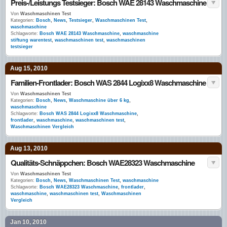
Preis-/Leistungs Testsieger: Bosch WAE 28143 Waschmaschine
Von
Waschmaschinen Test
Kategorien:
Bosch
,
News
,
Testsieger
,
Waschmaschinen Test
,
waschmaschine
Schlagworte:
Bosch WAE 28143 Waschmaschine
,
waschmaschine
stiftung warentest
,
waschmaschinen test
,
waschmaschinen
testsieger
Aug 15, 2010
Familien-Frontlader: Bosch WAS 2844 Logixx8 Waschmaschine
Von
Waschmaschinen Test
Kategorien:
Bosch
,
News
,
Waschmaschine über 6 kg
,
waschmaschine
Schlagworte:
Bosch WAS 2844 Logixx8 Waschmaschine
,
frontlader
,
waschmaschine
,
waschmaschinen test
,
Waschmaschinen Vergleich
Aug 13, 2010
Qualitäts-Schnäppchen: Bosch WAE28323 Waschmaschine
Von
Waschmaschinen Test
Kategorien:
Bosch
,
News
,
Waschmaschinen Test
,
waschmaschine
Schlagworte:
Bosch WAE28323 Waschmaschine
,
frontlader
,
waschmaschine
,
waschmaschinen test
,
Waschmaschinen
Vergleich
Jan 10, 2010