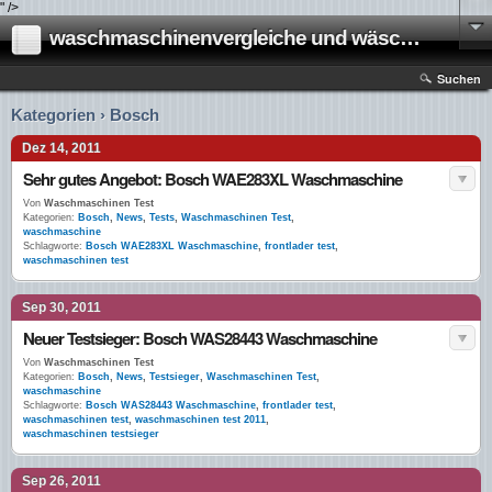
" />
waschmaschinenvergleiche und wäschetrockner vergleiche
Suchen
Kategorien › Bosch
Dez 14, 2011
Sehr gutes Angebot: Bosch WAE283XL Waschmaschine
Von
Waschmaschinen Test
Kategorien:
Bosch
,
News
,
Tests
,
Waschmaschinen Test
,
waschmaschine
Schlagworte:
Bosch WAE283XL Waschmaschine
,
frontlader test
,
waschmaschinen test
Sep 30, 2011
Neuer Testsieger: Bosch WAS28443 Waschmaschine
Von
Waschmaschinen Test
Kategorien:
Bosch
,
News
,
Testsieger
,
Waschmaschinen Test
,
waschmaschine
Schlagworte:
Bosch WAS28443 Waschmaschine
,
frontlader test
,
waschmaschinen test
,
waschmaschinen test 2011
,
waschmaschinen testsieger
Sep 26, 2011