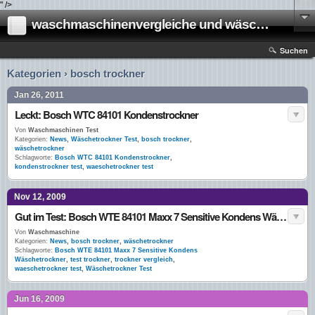
" />
waschmaschinenvergleiche und wäschetrockner vergleiche
Suchen
Kategorien › bosch trockner
Jan 26, 2011
Leckt: Bosch WTC 84101 Kondenstrockner
Von
Waschmaschinen Test
Kategorien:
News
,
Wäschetrockner Test
,
bosch trockner
,
wäschetrockner
Schlagworte:
Bosch WTC 84101 Kondenstrockner
,
kondenstrockner test
,
waeschetrockner test
Nov 12, 2009
Gut im Test: Bosch WTE 84101 Maxx 7 Sensitive Kondens Wäschetrockner
Von
Waschmaschine
Kategorien:
News
,
bosch trockner
,
wäschetrockner
Schlagworte:
Bosch WTE 84101 Maxx 7 Sensitive Kondens
Wäschetrockner
,
test trockner
,
trockner vergleich
,
waeschetrockner test
,
Wäschetrockner Test
Jun 16, 2009