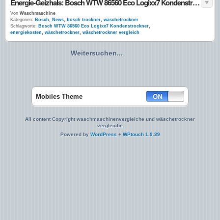
Energie-Geizhals: Bosch WTW 86560 Eco Logixx7 Kondenstrockner
Von
Waschmaschine
Kategorien:
Bosch
,
News
,
bosch trockner
,
wäschetrockner
Schlagworte:
Bosch WTW 86560 Eco Logixx7 Kondenstrockner
,
energiekosten
,
wäschetrockner
,
wäschetrockner vergleich
Weitersuchen...
Mobiles Theme
All content Copyright waschmaschinenvergleiche und wäschetrockner
vergleiche
Powered by
WordPress
+
WPtouch 1.9.39