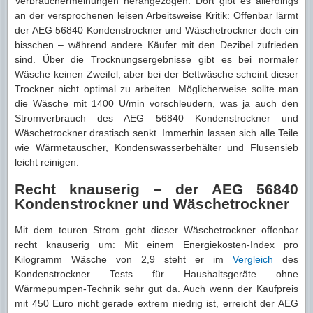
Verbrauchermeinungen herangezogen. Dort gibt es allerdings
an der versprochenen leisen Arbeitsweise Kritik: Offenbar lärmt
der AEG 56840 Kondenstrockner und Wäschetrockner doch ein
bisschen – während andere Käufer mit den Dezibel zufrieden
sind. Über die Trocknungsergebnisse gibt es bei normaler
Wäsche keinen Zweifel, aber bei der Bettwäsche scheint dieser
Trockner nicht optimal zu arbeiten. Möglicherweise sollte man
die Wäsche mit 1400 U/min vorschleudern, was ja auch den
Stromverbrauch des AEG 56840 Kondenstrockner und
Wäschetrockner drastisch senkt. Immerhin lassen sich alle Teile
wie Wärmetauscher, Kondenswasserbehälter und Flusensieb
leicht reinigen.
Recht knauserig – der AEG 56840
Kondenstrockner und Wäschetrockner
Mit dem teuren Strom geht dieser Wäschetrockner offenbar
recht knauserig um: Mit einem Energiekosten-Index pro
Kilogramm Wäsche von 2,9 steht er im
Vergleich
des
Kondenstrockner Tests für Haushaltsgeräte ohne
Wärmepumpen-Technik sehr gut da. Auch wenn der Kaufpreis
mit 450 Euro nicht gerade extrem niedrig ist, erreicht der AEG